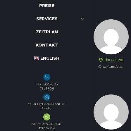
PREISE
SERVICES
ZEITPLAN
KONTAKT
ENGLISH
danceland
02/Jan./2021
+43 1 202 26 88
TELEFON
OFFICE@DANCELAND.AT
E-MAIL
ATTEMSGASSE 7/DB1
1220 WIEN